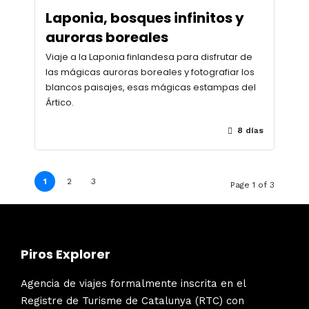
Laponia, bosques infinitos y
auroras boreales
Viaje a la Laponia finlandesa para disfrutar de
las mágicas auroras boreales y fotografiar los
blancos paisajes, esas mágicas estampas del
Ártico.
8 días
1
2
3
Page 1 of 3
Piros Explorer
Agencia de viajes formalmente inscrita en el
Registre de Turisme de Catalunya (RTC) con