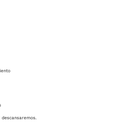
iento
s
 y descansaremos.